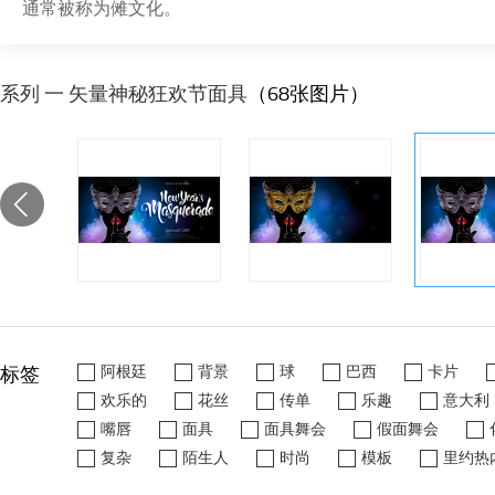
通常被称为傩文化。
系列 一 矢量神秘狂欢节面具
（68张图片）
标签
阿根廷
背景
球
巴西
卡片
欢乐的
花丝
传单
乐趣
意大利
嘴唇
面具
面具舞会
假面舞会
复杂
陌生人
时尚
模板
里约热