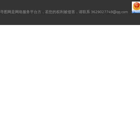
寻图网是网络服务平台方，若您的权利被侵害，请联系 3629027749@qq.com