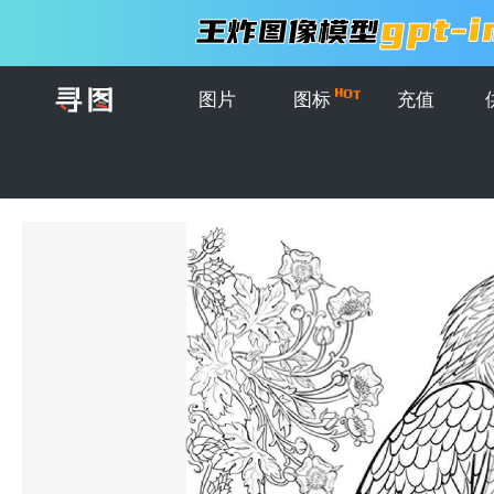
图片
图标
充值
首页
>
图片
>
插画
>
矢量手绘鹦鹉插图