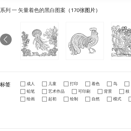
系列 一 矢量着色的黑白图案
（170张图片）
标签
成人
儿童
打印
着色
鸟
铅笔
艺术作品
可印刷
背景
枝
绘画
起初
绘制
自然
模式