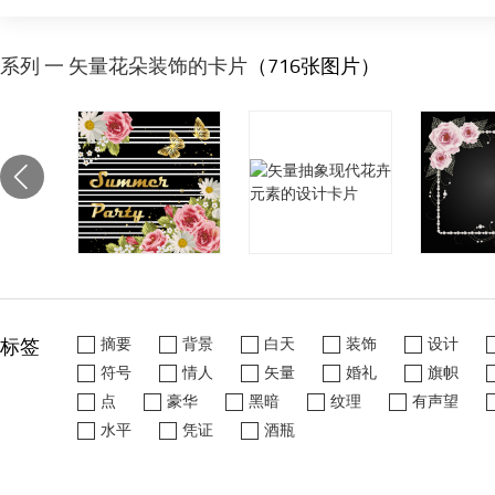
系列 一 矢量花朵装饰的卡片
（716张图片）
标签
摘要
背景
白天
装饰
设计
符号
情人
矢量
婚礼
旗帜
点
豪华
黑暗
纹理
有声望
水平
凭证
酒瓶