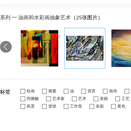
系列 一 油画和水彩画抽象艺术
（25张图片）
标签
绘画
摘要
油
背景
画布
丙烯酸
艺术家
艺术
美丽
工艺
风景
形状
工作室
表面
黄色