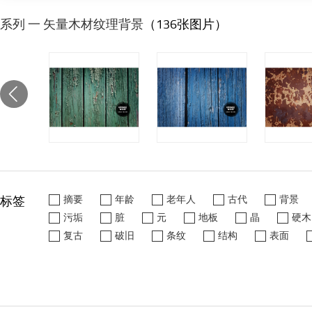
系列 一 矢量木材纹理背景
（136张图片）
标签
摘要
年龄
老年人
古代
背景
污垢
脏
元
地板
晶
硬木
复古
破旧
条纹
结构
表面