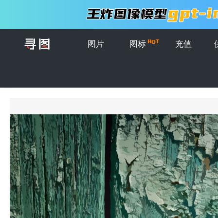
图片
图标
充值
首页
>
图片
>
插画
>
抽象矢量绿色木材纹理背景