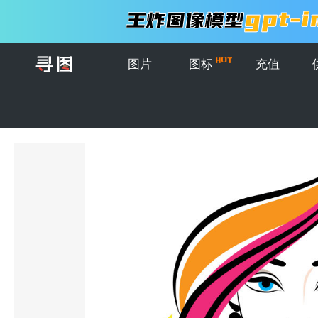
图片
图标
充值
首页
>
图片
>
插画
>
矢量抽象时尚美女肖像插图