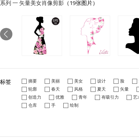
系列 一 矢量美女肖像剪影
（19张图片）
标签
摘要
美丽
美女
设计
脸
轮廓
春天
风格
夏天
矢量
创造力
优雅
青年
有吸引力
艺
仓库
手
绘制