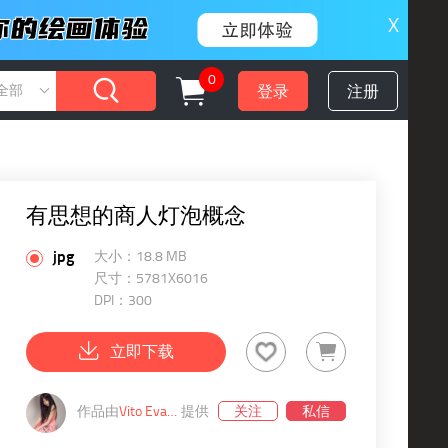
X
0
登录
注册
全部
有思想的商人灯泡概念
jpg
大小：18.8 MB
尺寸：5781X6016
DPI：300
立即下载
作品由
Vito Evans
提供
关注
私信