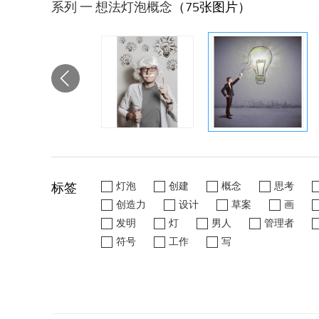
系列 一 想法灯泡概念
（75张图片）
标签
灯泡
创建
概念
思考
创造力
设计
草案
画
发明
灯
男人
管理者
符号
工作
写