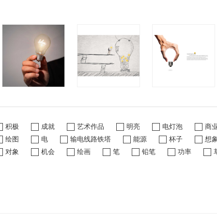
积极
成就
艺术作品
明亮
电灯泡
商
绘图
电
输电线路铁塔
能源
杯子
想
对象
机会
绘画
笔
铅笔
功率