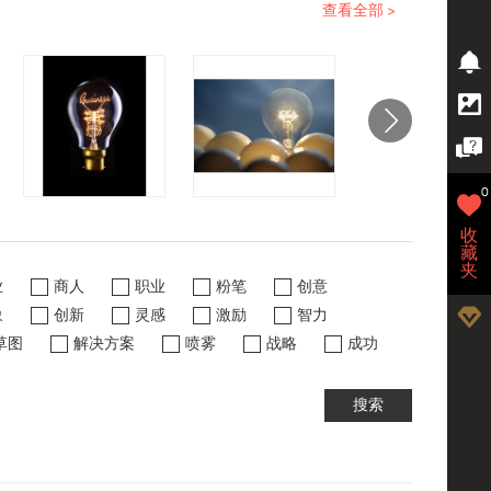
查看全部 >
0
收
藏
夹
业
商人
职业
粉笔
创意
象
创新
灵感
激励
智力
草图
解决方案
喷雾
战略
成功
搜索