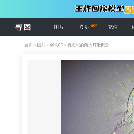
图片
图标
充值
首页
>
图片
>
创意CG
>
有思想的商人灯泡概念