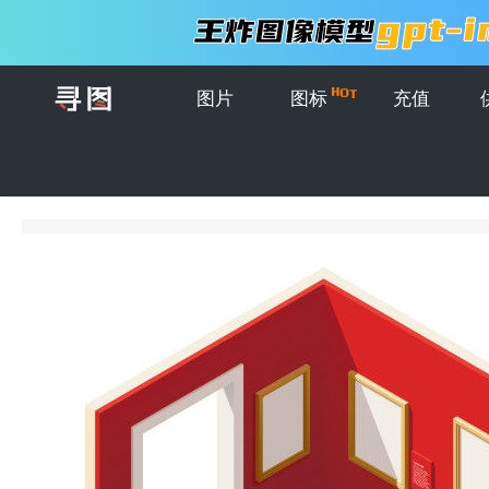
图片
图标
充值
首页
>
图片
>
插画
>
抽象矢量现代等距的房子插图设计