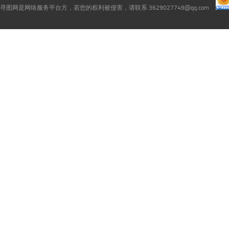
寻图网是网络服务平台方，若您的权利被侵害，请联系 3629027749@qq.com