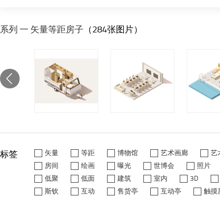
系列 一 矢量等距房子
（284张图片）
标签
矢量
等距
博物馆
艺术画廊
艺
房间
绘画
曝光
世博会
照片
低聚
低面
建筑
室内
3D
斯钦
互动
售货亭
互动亭
触摸