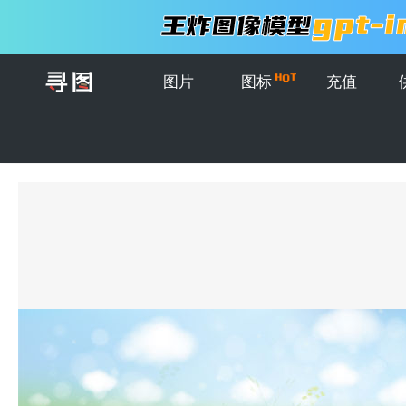
图片
图标
充值
首页
>
图片
>
插画
>
矢量抽象现代春季雏菊元素设计背景