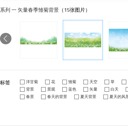
系列 一 矢量春季雏菊背景
（15张图片）
标签
洋甘菊
花
雏菊
天空
草
背景
景观
蓝色
矢量
白天
春景
春天的背景
夏天背景
夏天的风