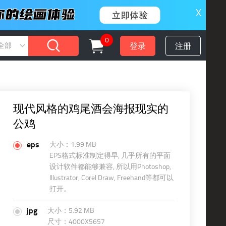
X
0
登录
注册
全部
现代风格的鸡尾酒会海报现实的
公鸡
eps
大小：1.99 MB
EPS格式标准制定得早, 几乎所有的平面
设计软件都能够兼容, 所以用Photoshop,
Illustrator, Corel Draw, Freehand等都可以
打开。
jpg
大小：5.92 MB
尺寸：4000X5657