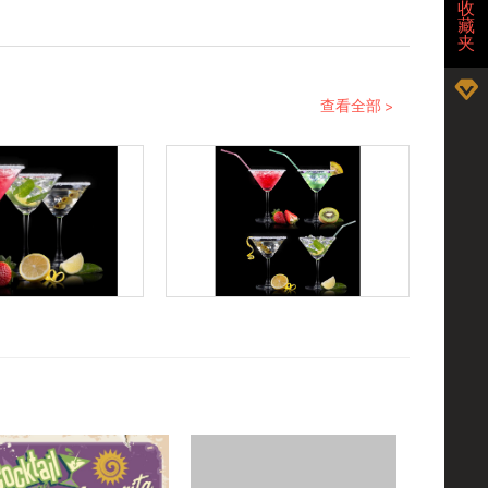
收
藏
夹
查看全部 >