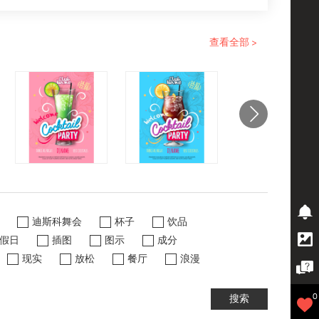
查看全部 >
迪斯科舞会
杯子
饮品
假日
插图
图示
成分
现实
放松
餐厅
浪漫
0
搜索