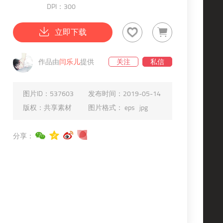
DPI：300
立即下载
作品由
闫乐儿
提供
关注
私信
图片ID：
537603
发布时间：
2019-05-14
版权：
共享素材
图片格式：
eps
jpg
分享：