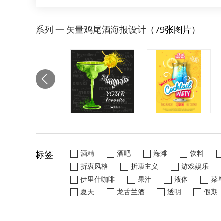
系列 一 矢量鸡尾酒海报设计
（79张图片）
标签
酒精
酒吧
海滩
饮料
折衷风格
折衷主义
游戏娱乐
伊里什咖啡
果汁
液体
菜
夏天
龙舌兰酒
透明
假期