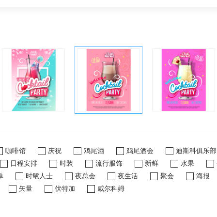
咖啡馆
庆祝
鸡尾酒
鸡尾酒会
迪斯科俱乐部
日程安排
时装
流行服饰
新鲜
水果
单
时髦人士
夜总会
夜生活
聚会
海报
矢量
伏特加
威尔科姆