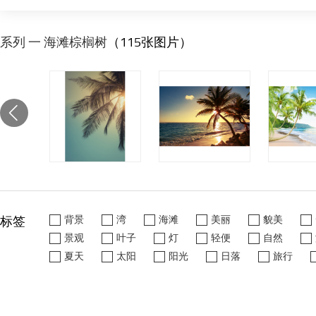
系列 一 海滩棕榈树
（115张图片）
标签
背景
湾
海滩
美丽
貌美
景观
叶子
灯
轻便
自然
夏天
太阳
阳光
日落
旅行