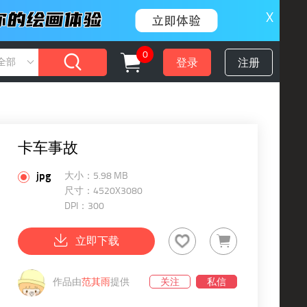
X
0
登录
注册
全部
卡车事故
jpg
大小：5.98 MB
尺寸：4520X3080
DPI：300
立即下载
作品由
范其雨
提供
关注
私信