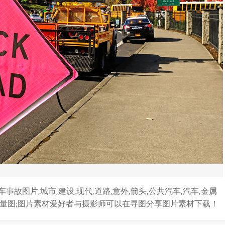
图片,城市,建设,现代,道路,意外,箭头,公共汽车,汽车,金属
,矢量图;图片素材爱好者与摄影师可以在寻图分享图片素材下载！