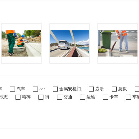
车
汽车
car
金属安检门
崩溃
急救
标志
粉碎
街
交通
运输
卡车
车