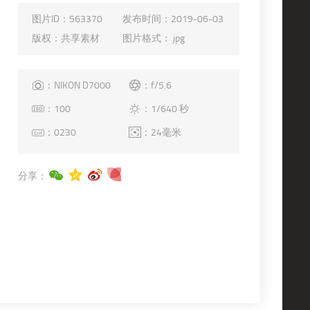
图片ID：
563370
发布时间：
2019-06-03
版权：
共享素材
图片格式：
jpg
：NIKON D7000
：f/5.6
：100
：1/640 秒
：0230
：24毫米
分享：