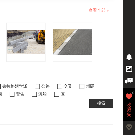
查看全部 >
弗拉格姆学派
公路
交叉
州际
0
辆
警告
沉船
区
搜索
收
藏
夹