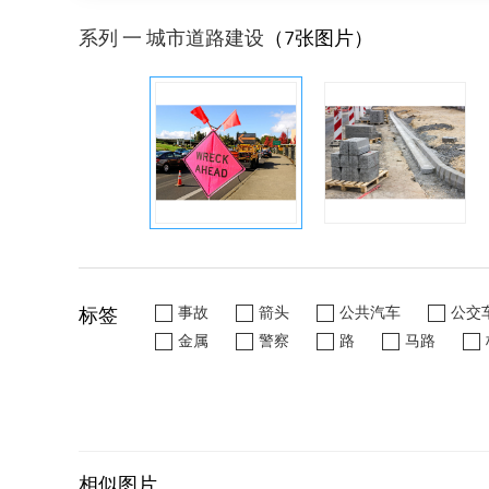
系列 一 城市道路建设
（7张图片）
标签
事故
箭头
公共汽车
公交
金属
警察
路
马路
相似图片