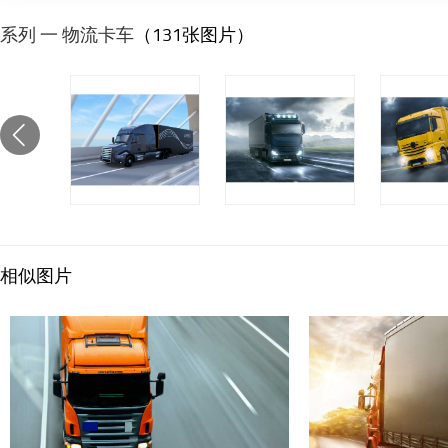
系列 一 物流卡车
（131张图片）
相似图片