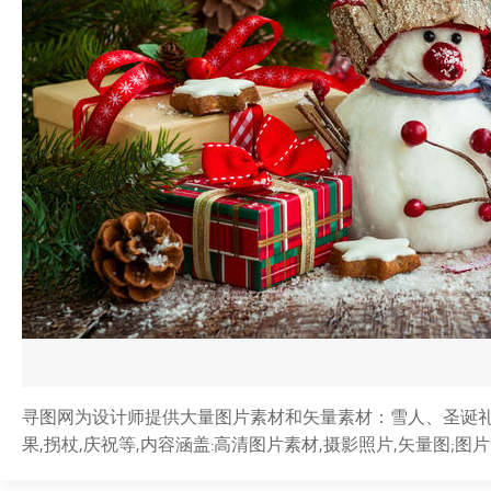
寻图网为设计师提供大量图片素材和矢量素材：雪人、圣诞礼物和
果,拐杖,庆祝等,内容涵盖:高清图片素材,摄影照片,矢量图