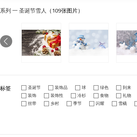
系列 一 圣诞节雪人
（109张图片）
标签
圣诞节
装饰品
球
绿色
到来
装饰
装饰性
冷杉
食物
礼物
丝带
乡村
季节
闪耀
雪橇