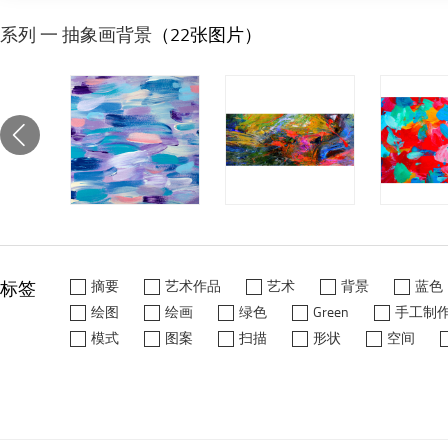
系列 一 抽象画背景
（22张图片）
标签
摘要
艺术作品
艺术
背景
蓝色
绘图
绘画
绿色
Green
手工制
模式
图案
扫描
形状
空间