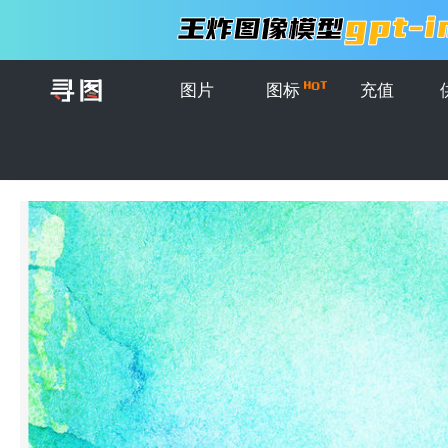
图片
图标
充值
首页
>
图片
>
插画
>
蓝色水彩画背景。