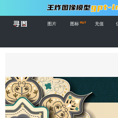
图片
图标
充值
首页
>
图片
>
插画
>
斋月卡