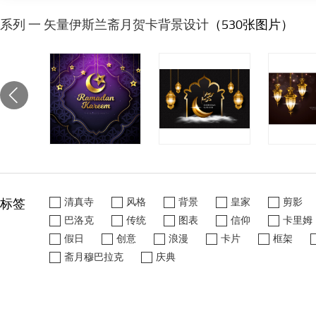
系列 一 矢量伊斯兰斋月贺卡背景设计
（530张图片）
标签
清真寺
风格
背景
皇家
剪影
巴洛克
传统
图表
信仰
卡里姆
假日
创意
浪漫
卡片
框架
斋月穆巴拉克
庆典