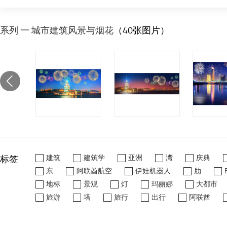
系列 一 城市建筑风景与烟花
（40张图片）
标签
建筑
建筑学
亚洲
湾
庆典
东
阿联酋航空
伊娃机器人
肋
地标
景观
灯
玛丽娜
大都市
旅游
塔
旅行
出行
阿联酋