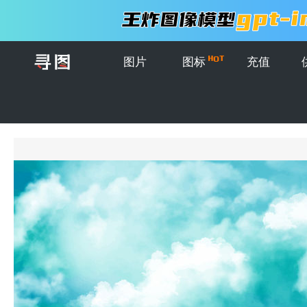
图片
图标
充值
首页
>
图片
>
插画
>
矢量蓝天白云