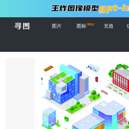
图片
图标
充值
首页
>
图片
>
插画
>
矢量等距城市建筑