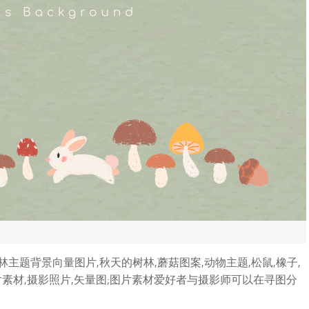
题背景向量图片,秋天的树林,蘑菇图案,动物主题,松鼠,橡子,
图片素材,摄影照片,矢量图;图片素材爱好者与摄影师可以在寻图分