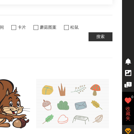
间
卡片
蘑菇图案
松鼠
搜索
0
收
藏
夹