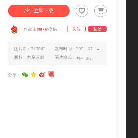
立即下载
作品由
parker
提供
关注
私信
图片ID：
717062
发布时间：
2021-07-14
版权：
共享素材
图片格式：
eps
jpg
分享：