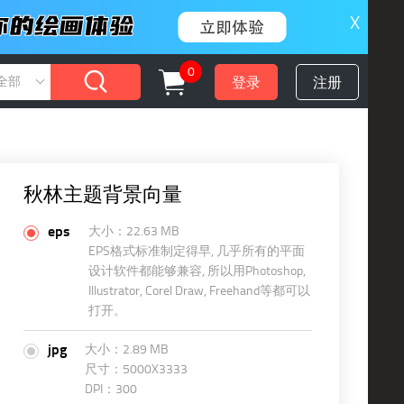
X
0
登录
注册
全部
秋林主题背景向量
eps
大小：22.63 MB
EPS格式标准制定得早, 几乎所有的平面
设计软件都能够兼容, 所以用Photoshop,
Illustrator, Corel Draw, Freehand等都可以
打开。
jpg
大小：2.89 MB
尺寸：5000X3333
DPI：300