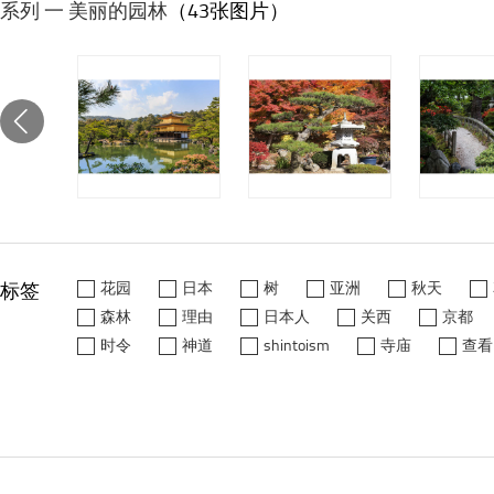
系列 一 美丽的园林
（43张图片）
标签
花园
日本
树
亚洲
秋天
森林
理由
日本人
关西
京都
时令
神道
shintoism
寺庙
查看