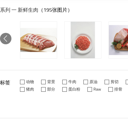
系列 一 新鲜生肉
（195张图片）
标签
动物
背景
牛肉
原油
剪切
猪肉
部分
蛋白粉
Raw
排骨