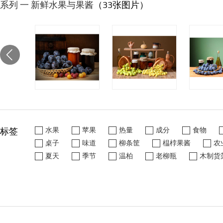
系列 一 新鲜水果与果酱
（33张图片）
标签
水果
苹果
热量
成分
食物
桌子
味道
柳条筐
榅桲果酱
农
夏天
季节
温柏
老柳瓶
木制货