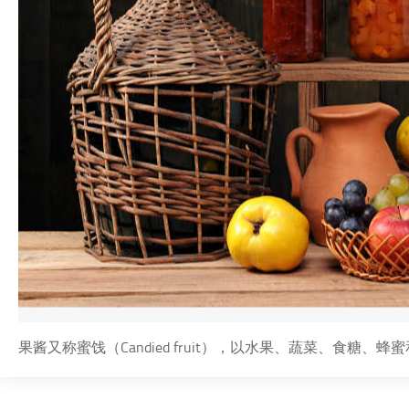
果酱又称蜜饯（Candied fruit），以水果、蔬菜、食