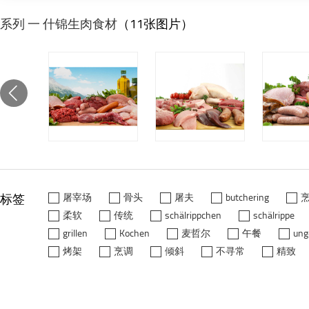
系列 一 什锦生肉食材
（11张图片）
标签
屠宰场
骨头
屠夫
butchering
柔软
传统
schälrippchen
schälrippe
grillen
Kochen
麦哲尔
午餐
ung
烤架
烹调
倾斜
不寻常
精致