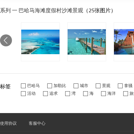
系列 一 巴哈马海滩度假村沙滩景观
（25张图片）
标签
巴哈马
加勒比
城市
景观
拿骚
活动
追求
湾
海
海洋
旅
使用协议
客服中心