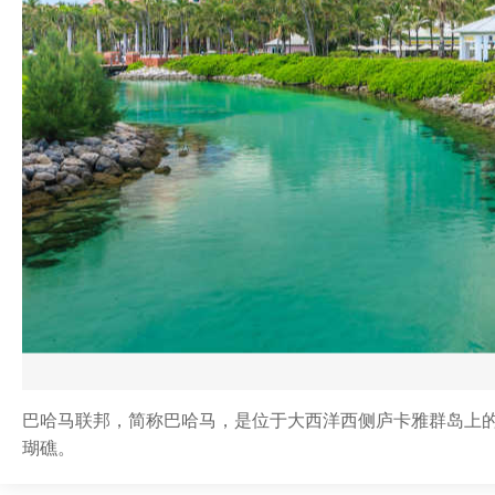
巴哈马联邦，简称巴哈马，是位于大西洋西侧庐卡雅群岛上的
瑚礁。