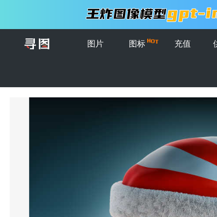
图片
图标
充值
首页
>
图片
>
创意CG
>
圣诞童话屋