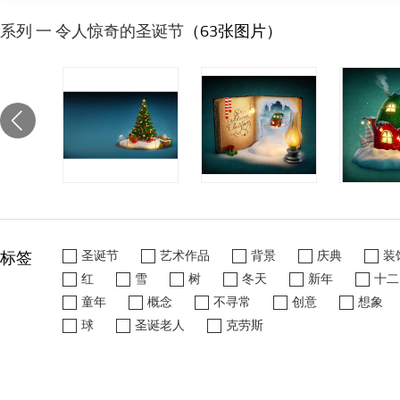
系列 一 令人惊奇的圣诞节
（63张图片）
标签
圣诞节
艺术作品
背景
庆典
装
红
雪
树
冬天
新年
十二
童年
概念
不寻常
创意
想象
球
圣诞老人
克劳斯