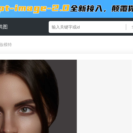
供图
妆模特