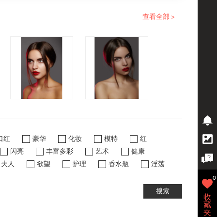
查看全部 >
口红
豪华
化妆
模特
红
闪亮
丰富多彩
艺术
健康
夫人
欲望
护理
香水瓶
淫荡
0
搜索
收
藏
夹