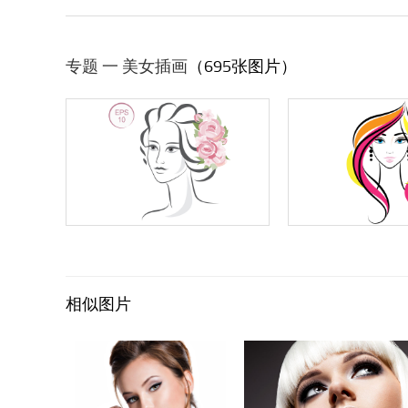
专题 一 美女插画
（695张图片）
相似图片