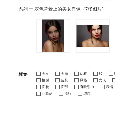
系列 一 灰色背景上的美女肖像
（7张图片）
标签
美女
美丽
优雅
脸
性感
皮肤
风格
女人
面貌
面部
有吸引力
表情
化妆品
流行
纯度