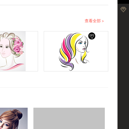
查看全部 >