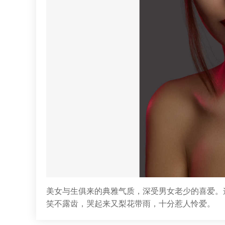
美女与生俱来的典雅气质，深受男女老少的喜爱。
笑不露齿，哭起来又梨花带雨，十分惹人怜爱。