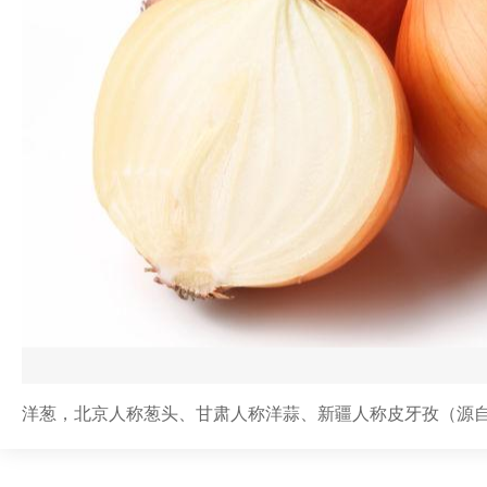
洋葱，北京人称葱头、甘肃人称洋蒜、新疆人称皮牙孜（源自波