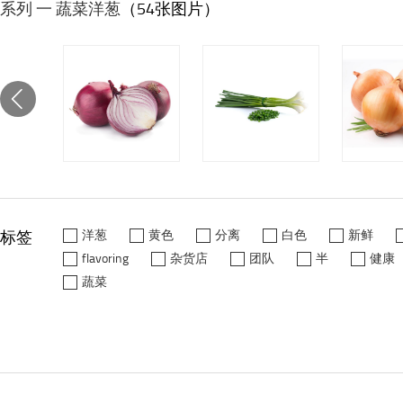
系列 一 蔬菜洋葱
（54张图片）
标签
洋葱
黄色
分离
白色
新鲜
flavoring
杂货店
团队
半
健康
蔬菜