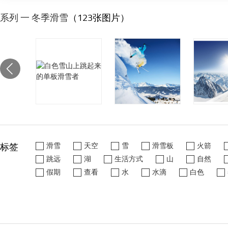
系列 一 冬季滑雪
（123张图片）
标签
滑雪
天空
雪
滑雪板
火箭
跳远
湖
生活方式
山
自然
假期
查看
水
水滴
白色