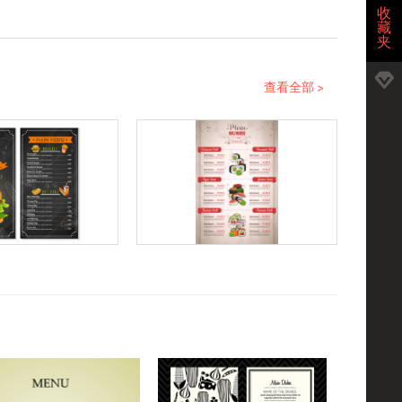
收
藏
夹
查看全部 >