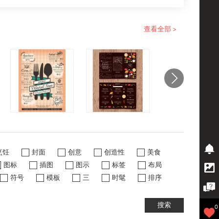
查看全部 >
烹饪
封面
创意
创造性
美食
图标
插图
图示
标签
布局
符号
模板
三
时髦
排序
搜索
0