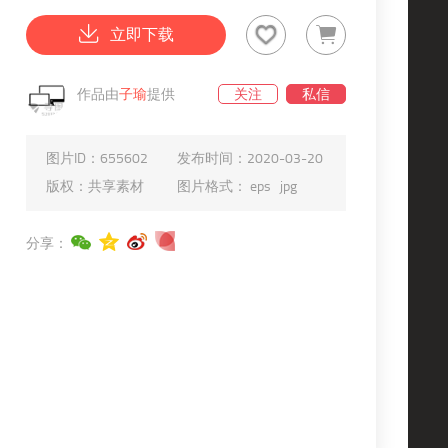
立即下载
作品由
子瑜
提供
关注
私信
图片ID：
655602
发布时间：
2020-03-20
版权：
共享素材
图片格式：
eps
jpg
分享：