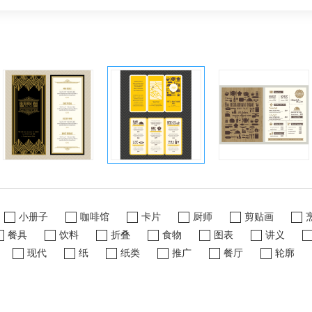
小册子
咖啡馆
卡片
厨师
剪贴画
餐具
饮料
折叠
食物
图表
讲义
现代
纸
纸类
推广
餐厅
轮廓