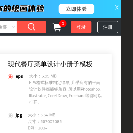
X
0
登录
注册
全部
现代餐厅菜单设计小册子模板
eps
大小：5.99 MB
EPS格式标准制定得早, 几乎所有的平面
设计软件都能够兼容, 所以用Photoshop,
Illustrator, Corel Draw, Freehand等都可以
打开。
jpg
大小：5.54 MB
尺寸：5670X7085
DPI：300+