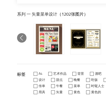
系列 一 矢量菜单设计
（1202张图片）
标签
A4
艺术作品
背景
酒吧
设计
甜点
晚餐
吃饭
传单
午餐
菜单
时髦人士
用具
矢量
黄色
黄色的