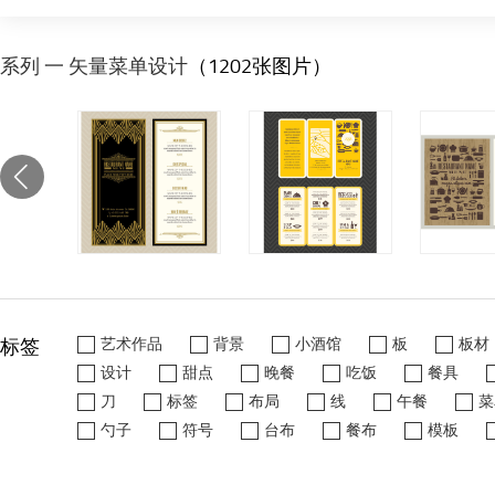
系列 一 矢量菜单设计
（1202张图片）
标签
艺术作品
背景
小酒馆
板
板材
设计
甜点
晚餐
吃饭
餐具
刀
标签
布局
线
午餐
菜
勺子
符号
台布
餐布
模板